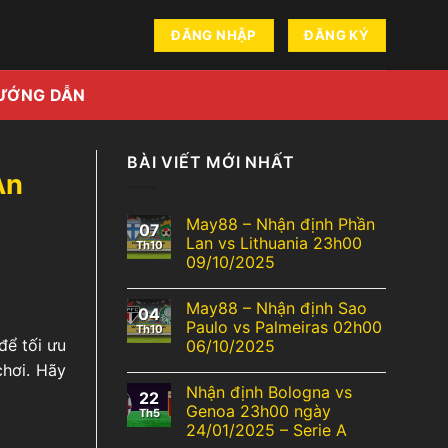
ĐĂNG NHẬP
ĐĂNG KÝ
ƯỚNG DẪN
BÀI VIẾT MỚI NHẤT
An
May88 – Nhận định Phần
07
Lan vs Lithuania 23h00
Th10
09/10/2025
May88 – Nhận định Sao
04
Paulo vs Palmeiras 02h00
Th10
để tối ưu
06/10/2025
chơi. Hãy
Nhận định Bologna vs
22
Genoa 23h00 ngày
Th5
24/01/2025 – Serie A