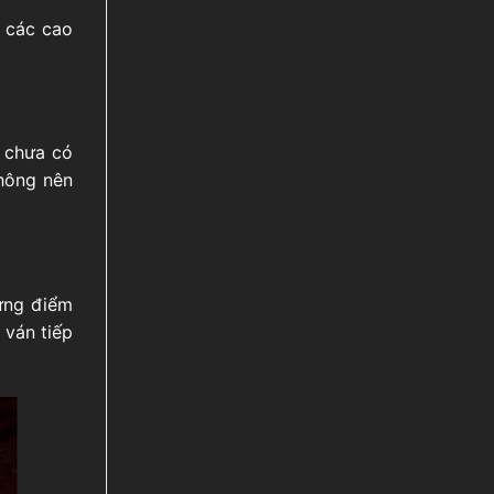
ừ các cao
 chưa có
không nên
từng điểm
 ván tiếp