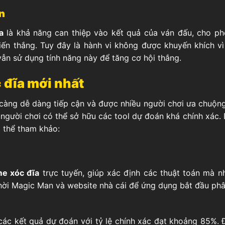
n
a
là khả năng can thiệp vào kết quả của ván đấu, cho ph
iến thắng. Tuy đây là hành vi không được khuyến khích v
vẫn sử dụng tính năng này để tăng cơ hội thắng.
 đĩa mới nhất
càng dễ dàng tiếp cận và được nhiều người chơi ưa chuộn
, người chơi có thể sở hữu các tool dự đoán khá chính xác.
 thể tham khảo:
e xóc đĩa
trực tuyến, giúp xác định các thuật toán mà n
thời Magic Man và website nhà cái để ứng dụng bắt đầu phâ
ác kết quả dự đoán với tỷ lệ chính xác đạt khoảng 85%.