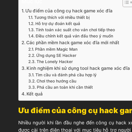
Mục lục
Ưu điểm của công cụ hack game xóc đĩa
Tương thích với nhiều thiết bị
Hỗ trợ dự đoán kết quả
Tính toán xác suất cho ván chơi tiếp theo
Điều chỉnh kết quả ván đấu theo ý muốn
Các phần mềm hack game xóc đĩa mới nhất
Phần mềm Magic Man
Ứng dụng SE Hacker
The Lonely Hacker
Kinh nghiệm khi sử dụng tool hack game xóc đĩa
Tìm cầu và đánh phá cầu hợp lý
Chơi theo hướng cầu
Phá cầu an toàn khi cần thiết
Kết quả
Ưu điểm của công cụ hack ga
Nhiều người khi lần đầu nghe đến công cụ hack x
được cài trên điện thoại với mục tiêu hỗ trợ ngườ