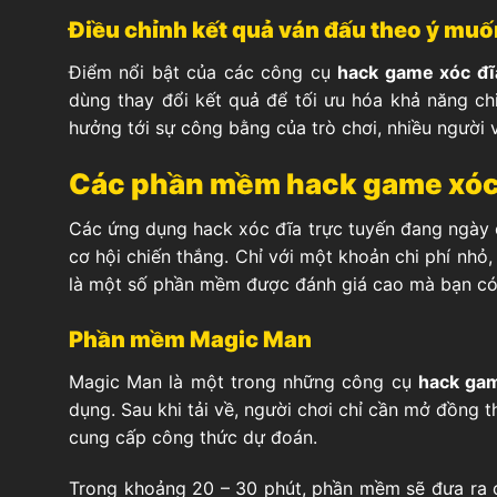
Điều chỉnh kết quả ván đấu theo ý muố
Điểm nổi bật của các công cụ
hack game xóc đĩ
dùng thay đổi kết quả để tối ưu hóa khả năng ch
hưởng tới sự công bằng của trò chơi, nhiều người 
Các phần mềm hack game xóc
Các ứng dụng hack xóc đĩa trực tuyến đang ngày 
cơ hội chiến thắng. Chỉ với một khoản chi phí nhỏ
là một số phần mềm được đánh giá cao mà bạn có
Phần mềm Magic Man
Magic Man là một trong những công cụ
hack gam
dụng. Sau khi tải về, người chơi chỉ cần mở đồng 
cung cấp công thức dự đoán.
Trong khoảng 20 – 30 phút, phần mềm sẽ đưa ra c