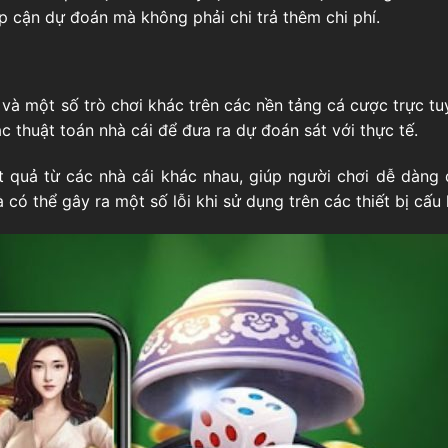
ếp cận dự đoán mà không phải chi trả thêm chi phí.
và một số trò chơi khác trên các nền tảng cá cược trực tu
c thuật toán nhà cái để đưa ra dự đoán sát với thực tế.
t quả từ các nhà cái khác nhau, giúp người chơi dễ dàng
có thể gây ra một số lỗi khi sử dụng trên các thiết bị cấu 