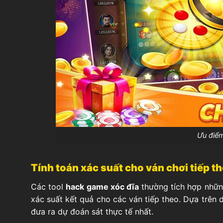
Ưu điểm
Tính toán xác suất cho ván chơi tiếp t
Các tool
hack game xóc đĩa
thường tích hợp những
xác suất kết quả cho các ván tiếp theo. Dựa trên 
đưa ra dự đoán sát thực tế nhất.