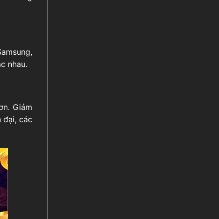
 Samsung,
ác nhau.
hơn. Giảm
 đại, các