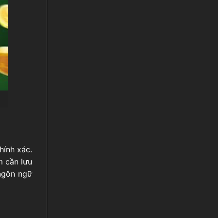
hính xác.
m cần lưu
 ngôn ngữ