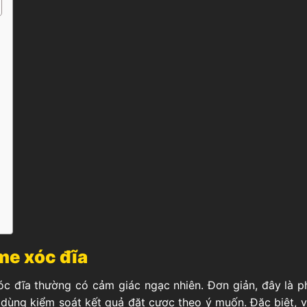
me xóc đĩa
óc đĩa thường có cảm giác ngạc nhiên. Đơn giản, đây là
i dùng kiểm soát kết quả đặt cược theo ý muốn. Đặc biệt, 