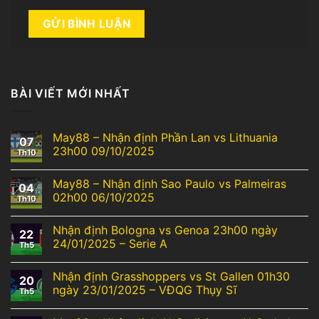
BÀI VIẾT MỚI NHẤT
May88 – Nhận định Phần Lan vs Lithuania
07
23h00 09/10/2025
Th10
May88 – Nhận định Sao Paulo vs Palmeiras
04
02h00 06/10/2025
Th10
Nhận định Bologna vs Genoa 23h00 ngày
22
24/01/2025 – Serie A
Th5
Nhận định Grasshoppers vs St Gallen 01h30
20
ngày 23/01/2025 – VĐQG Thụy Sĩ
Th5