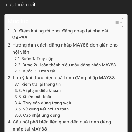
mượt mà nhất.
Mục lục
Ưu điểm khi người chơi đăng nhập tại nhà cái
MAY88
Hướng dẫn cách đăng nhập MAY88 đơn giản cho
hội viên
Bước 1: Truy cập
Bước 2: Hoàn thành biểu mẫu đăng nhập MAY88
Bước 3: Hoàn tất
Lưu ý khi thực hiện quá trình đăng nhập MAY88
Kiểm tra lại thông tin
Vi phạm điều khoản
Quên mật khẩu
Truy cập đúng trang web
Sử dụng kết nối an toàn
Cập nhật ứng dụng
Câu hỏi phổ biến liên quan đến quá trình đăng
nhập tại MAY88