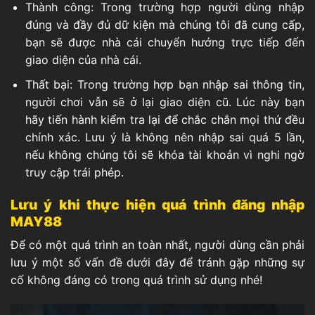
Thành công: Trong trường hợp người dùng nhập
đúng và đầy đủ dữ kiện mà chúng tôi đã cung cấp,
bạn sẽ được nhà cái chuyển hướng trực tiếp đến
giao diện của nhà cái.
Thất bại: Trong trường hợp bạn nhập sai thông tin,
người chơi vẫn sẽ ở lại giao diện cũ. Lúc này bạn
hãy tiến hành kiểm tra lại để chắc chắn mọi thứ đều
chính xác. Lưu ý là không nên nhập sai quá 5 lần,
nếu không chúng tôi sẽ khóa tài khoản vì nghi ngờ
truy cập trái phép.
Lưu ý khi thực hiện quá trình đăng nhập
MAY88
Để có một quá trình an toàn nhất, người dùng cần phải
lưu ý một số vấn đề dưới đây để tránh gặp những sự
cố không đáng có trong quá trình sử dụng nhé!