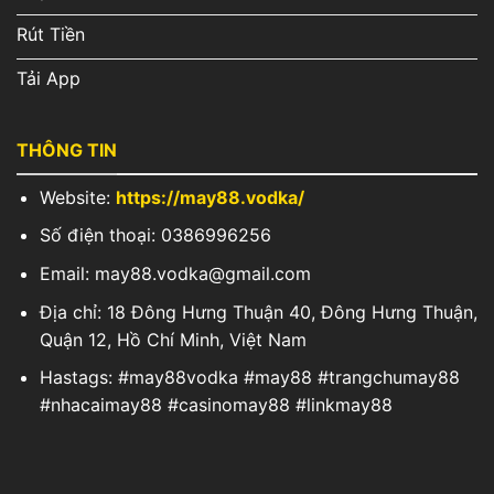
Rút Tiền
Tải App
THÔNG TIN
Website:
https://may88.vodka/
Số điện thoại: 0386996256
Email:
may88.vodka@gmail.com
Địa chỉ: 18 Đông Hưng Thuận 40, Đông Hưng Thuận,
Quận 12, Hồ Chí Minh, Việt Nam
Hastags: #may88vodka #may88 #trangchumay88
#nhacaimay88 #casinomay88 #linkmay88