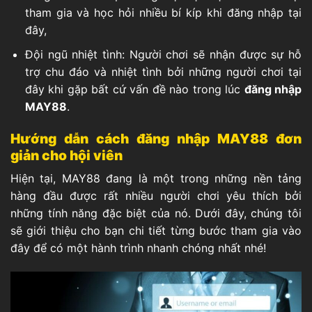
tham gia và học hỏi nhiều bí kíp khi đăng nhập tại
đây,
Đội ngũ nhiệt tình: Người chơi sẽ nhận được sự hỗ
trợ chu đáo và nhiệt tình bởi những người chơi tại
đây khi gặp bất cứ vấn đề nào trong lúc
đăng nhập
MAY88
.
Hướng dẫn cách đăng nhập MAY88 đơn
giản cho hội viên
Hiện tại, MAY88 đang là một trong những nền tảng
hàng đầu được rất nhiều người chơi yêu thích bởi
những tính năng đặc biệt của nó. Dưới đây, chúng tôi
sẽ giới thiệu cho bạn chi tiết từng bước tham gia vào
đây để có một hành trình nhanh chóng nhất nhé!