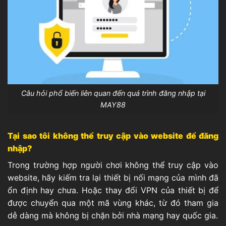
Câu hỏi phổ biến liên quan đến quá trình đăng nhập tại
MAY88
Tại sao tôi không thể truy cập vào website để đăng
nhập?
Trong trường hợp người chơi không thể truy cập vào
website, hãy kiếm tra lại thiết bị nối mạng của mình đã
ổn định hay chưa. Hoặc thay đổi VPN của thiết bị để
được chuyển qua một mã vùng khác, từ đó tham gia
dễ dàng mà không bị chặn bởi nhà mạng hay quốc gia.