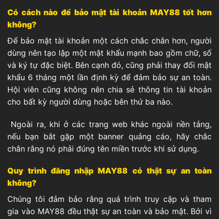
Có cách nào để bảo mật tài khoản MAY88 tốt hơn
không?
Để bảo mật tài khoản một cách chắc chắn hơn, người
dùng nên tạo lập một mật khẩu mạnh bao gồm chữ, số
và ký tự đặc biệt. Bên cạnh đó, cũng phải thay đổi mật
khẩu 6 tháng một lần định kỳ để đảm bảo sự an toàn.
Hội viên cũng không nên chia sẻ thông tin tài khoản
cho bất kỳ người dùng hoặc bên thứ ba nào.
Ngoài ra, khi ở các trang web khác ngoài nền tảng,
nếu bạn bắt gặp một banner quảng cáo, hãy chắc
chắn rằng nó phải đúng tên miền trước khi sử dụng.
Quy trình đăng nhập MAY88 có thật sự an toàn
không?
Chúng tôi đảm bảo rằng quá trình truy cập và tham
gia vào MAY88 đều thật sự an toàn và bảo mật. Bởi vì