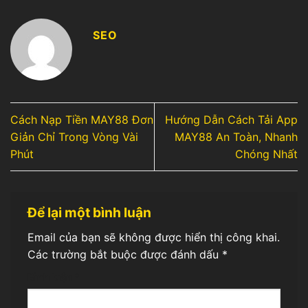
SEO
Cách Nạp Tiền MAY88 Đơn
Hướng Dẫn Cách Tải App
Giản Chỉ Trong Vòng Vài
MAY88 An Toàn, Nhanh
Phút
Chóng Nhất
Để lại một bình luận
Email của bạn sẽ không được hiển thị công khai.
Các trường bắt buộc được đánh dấu
*
Bình luận
*