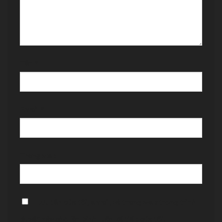
Tên
*
Email
*
Trang web
Lưu tên của tôi, email, và trang web trong trình
duyệt này cho lần bình luận kế tiếp của tôi.