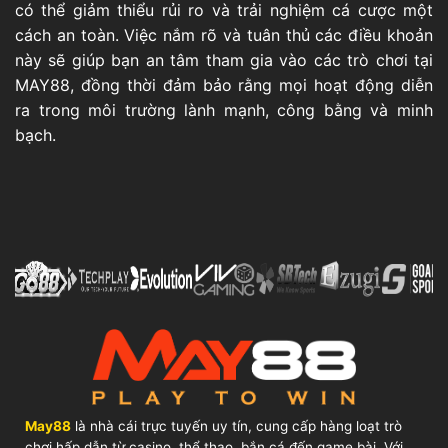
có thể giảm thiểu rủi ro và trải nghiệm cá cược một
cách an toàn. Việc nắm rõ và tuân thủ các điều khoản
này sẽ giúp bạn an tâm tham gia vào các trò chơi tại
MAY88, đồng thời đảm bảo rằng mọi hoạt động diễn
ra trong môi trường lành mạnh, công bằng và minh
bạch.
May88
là nhà cái trực tuyến uy tín, cung cấp hàng loạt trò
chơi hấp dẫn từ casino, thể thao, bắn cá đến game bài. Với