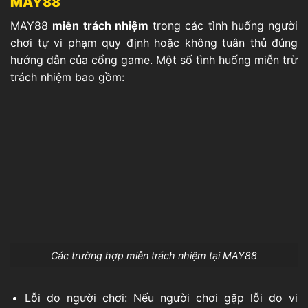
MAY88
MAY88
miễn trách nhiệm
trong các tình huống người
chơi tự vi phạm quy định hoặc không tuân thủ đúng
hướng dẫn của cổng game. Một số tình huống miễn trừ
trách nhiệm bao gồm:
Các trường hợp miễn trách nhiệm tại MAY88
Lỗi do người chơi: Nếu người chơi gặp lỗi do vi