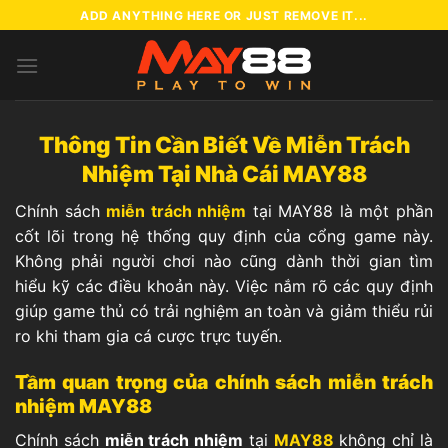
Chuyển
ADD ANYTHING HERE OR JUST REMOVE IT...
đến
nội
dung
Thông Tin Cần Biết Về Miễn Trách
Nhiệm Tại Nhà Cái MAY88
Chính sách
miễn trách nhiệm
tại MAY88 là một phần
cốt lõi trong hệ thống quy định của cổng game này.
Không phải người chơi nào cũng dành thời gian tìm
hiểu kỹ các điều khoản này. Việc nắm rõ các quy định
giúp game thủ có trải nghiệm an toàn và giảm thiểu rủi
ro khi tham gia cá cược trực tuyến.
Tầm quan trọng của chính sách miễn trách
nhiệm MAY88
Chính sách
miễn trách nhiệm
tại
MAY88
không chỉ là