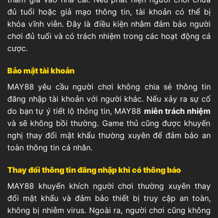
đủ tuổi hoặc giả mạo thông tin, tài khoản có thể bị
khóa vĩnh viễn. Đây là điều kiện nhằm đảm bảo người
chơi đủ tuổi và có trách nhiệm trong các hoạt động cá
cược.
Bảo mật tài khoản
MAY88 yêu cầu người chơi không chia sẻ thông tin
đăng nhập tài khoản với người khác. Nếu xảy ra sự cố
do bạn tự ý tiết lộ thông tin, MAY88
miễn trách nhiệm
và sẽ không bồi thường. Game thủ cũng được khuyến
nghị thay đổi mật khẩu thường xuyên để đảm bảo an
toàn thông tin cá nhân.
Thay đổi thông tin đăng nhập khi có thông báo
MAY88 khuyến khích người chơi thường xuyên thay
đổi mật khẩu và đảm bảo thiết bị truy cập an toàn,
không bị nhiễm virus. Ngoài ra, người chơi cũng không