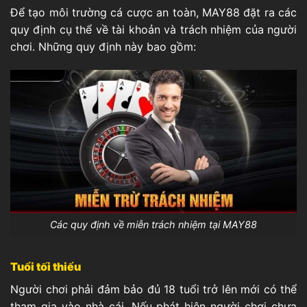
Để tạo môi trường cá cược an toàn, MAY88 đặt ra các
quy định cụ thể về tài khoản và trách nhiệm của người
chơi. Những quy định này bao gồm:
Các quy định về miễn trách nhiệm tại MAY88
Tuổi tối thiểu
Người chơi phải đảm bảo đủ 18 tuổi trở lên mới có thể
tham gia vào nhà cái. Nếu phát hiện người chơi chưa