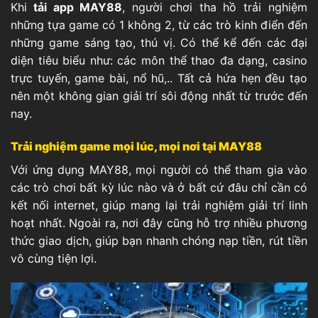
Khi
tải app MAY88
, người chơi tha hồ trải nghiệm
những tựa game có 1 không 2, từ các trò kinh điển đến
những game sáng tạo, thú vị. Có thể kể đến các đại
diện tiêu biểu như: các môn thể thao đa dạng, casino
trực tuyến, game bài, nổ hũ,.. Tất cả hứa hẹn đều tạo
nên một không gian giải trí sôi động nhất từ trước đến
nay.
Trải nghiệm game mọi lúc, mọi nơi tại MAY88
Với ứng dụng MAY88, mọi người có thể tham gia vào
các trò chơi bất kỳ lúc nào và ở bất cứ đâu chỉ cần có
kết nối internet, giúp mang lại trải nghiệm giải trí linh
hoạt nhất. Ngoài ra, nơi đây cũng hỗ trợ nhiều phương
thức giao dịch, giúp bạn nhanh chóng nạp tiền, rút tiền
vô cùng tiện lợi.