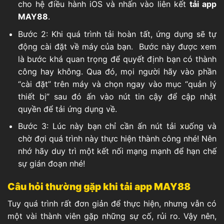
cho hệ điều hành iOS và nhấn vào liên kết
tải app
MAY88
.
Bước 2: Khi quá trình tải hoàn tất, ứng dụng sẽ tự
động cài đặt về máy của bạn. Bước này được xem
là bước khá quan trọng để quyết định bạn có thành
công hay không. Qua đó, mọi người hãy vào phần
“cài đặt” trên máy và chọn ngay vào mục “quản lý
thiết bị” sau đó ấn vào nút tin cậy để cập nhật
quyền để tải ứng dụng về.
Bước 3: Lúc này bạn chỉ cần ấn nút tải xuống và
chờ đợi quá trình này thực hiện thành công nhé! Nên
nhớ hãy duy trì một kết nối mạng mạnh để hạn chế
sự gián đoạn nhé!
Câu hỏi thường gặp khi tải app MAY88
Tuy quá trình rất đơn giản để thực hiện, nhưng vẫn có
một vài thành viên gặp những sự cố, rủi ro. Vậy nên,