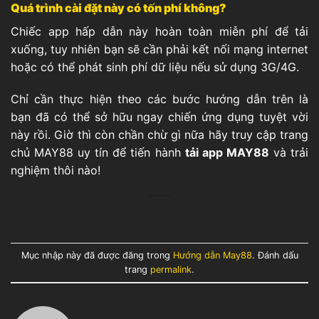
Quá trình cài đặt này có tốn phí không?
Chiếc app hấp dẫn này hoàn toàn miễn phí để tải
xuống, tuy nhiên bạn sẽ cần phải kết nối mạng internet
hoặc có thể phát sinh phí dữ liệu nếu sử dụng 3G/4G.
Chỉ cần thực hiện theo các bước hướng dẫn trên là
bạn đã có thể sở hữu ngay chiến ứng dụng tuyệt vời
này rồi. Giờ thì còn chần chừ gì nữa hãy truy cập trang
chủ MAY88 uy tín để tiến hành
tải app MAY88
và trải
nghiệm thôi nào!
Mục nhập này đã được đăng trong
Hướng dẫn May88
. Đánh dấu
trang
permalink
.