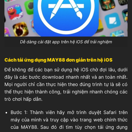
Dễ dàng cài đặt app trên hệ iOS để trải nghiệm
Cách tải ứng dụng MAY88 đơn giản trên hệ iOS
Để không để các bạn sử dụng hệ iOS chờ đợi lâu, dưới
đây là các bước download nhanh nhất và an toàn nhất.
Mọi người chỉ cần thực hiện theo đúng trình tự là sẽ có
thể thực hiện thành công, trải nghiệm nhanh chóng các
trò chơi hấp dẫn.
Bước 1: Thành viên hãy mở trình duyệt Safari trên
máy của mình và truy cập vào trang web chính thức
của MAY88. Sau đó đi tìm tùy chọn tải ứng dụng