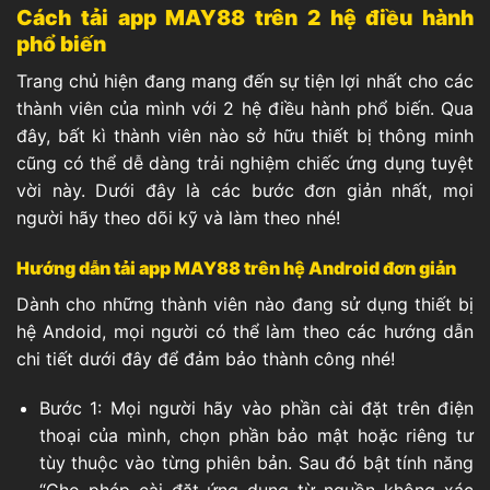
Cách tải app MAY88 trên 2 hệ điều hành
phổ biến
Trang chủ hiện đang mang đến sự tiện lợi nhất cho các
thành viên của mình với 2 hệ điều hành phổ biến. Qua
đây, bất kì thành viên nào sở hữu thiết bị thông minh
cũng có thể dễ dàng trải nghiệm chiếc ứng dụng tuyệt
vời này. Dưới đây là các bước đơn giản nhất, mọi
người hãy theo dõi kỹ và làm theo nhé!
Hướng dẫn tải app MAY88 trên hệ Android đơn giản
Dành cho những thành viên nào đang sử dụng thiết bị
hệ Andoid, mọi người có thể làm theo các hướng dẫn
chi tiết dưới đây để đảm bảo thành công nhé!
Bước 1: Mọi người hãy vào phần cài đặt trên điện
thoại của mình, chọn phần bảo mật hoặc riêng tư
tùy thuộc vào từng phiên bản. Sau đó bật tính năng