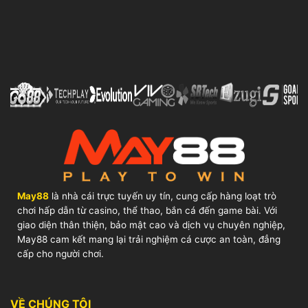
May88
là nhà cái trực tuyến uy tín, cung cấp hàng loạt trò
chơi hấp dẫn từ casino, thể thao, bắn cá đến game bài. Với
giao diện thân thiện, bảo mật cao và dịch vụ chuyên nghiệp,
May88 cam kết mang lại trải nghiệm cá cược an toàn, đẳng
cấp cho người chơi.
VỀ CHÚNG TÔI