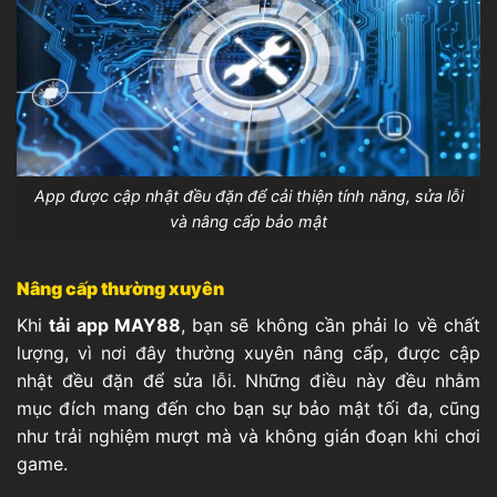
App được cập nhật đều đặn để cải thiện tính năng, sửa lỗi
và nâng cấp bảo mật
Nâng cấp thường xuyên
Khi
tải app MAY88
, bạn sẽ không cần phải lo về chất
lượng, vì nơi đây thường xuyên nâng cấp, được cập
nhật đều đặn để sửa lỗi. Những điều này đều nhằm
mục đích mang đến cho bạn sự bảo mật tối đa, cũng
như trải nghiệm mượt mà và không gián đoạn khi chơi
game.