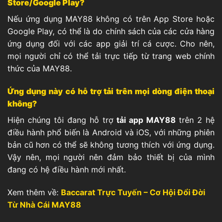
Store/Google Play?
Nếu ứng dụng MAY88 không có trên App Store hoặc
Google Play, có thể là do chính sách của các cửa hàng
ứng dụng đối với các app giải trí cá cược. Cho nên,
mọi người chỉ có thể tải trực tiếp từ trang web chính
thức của MAY88.
Ứng dụng này có hỗ trợ tải trên mọi dòng điện thoại
không?
Hiện chúng tôi đang hỗ trợ
tải app MAY88
trên 2 hệ
điều hành phổ biến là Android và iOS, với những phiên
bản cũ hơn có thể sẽ không tương thích với ứng dụng.
Vậy nên, mọi người nên đảm bảo thiết bị của mình
đang có hệ điều hành mới nhất.
Xem thêm về:
Baccarat Trực Tuyến – Cơ Hội Đổi Đời
Từ Nhà Cái MAY88