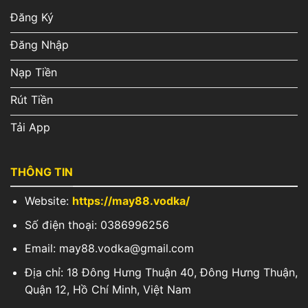
Đăng Ký
Đăng Nhập
Nạp Tiền
Rút Tiền
Tải App
THÔNG TIN
Website:
https://may88.vodka/
Số điện thoại: 0386996256
Email:
may88.vodka@gmail.com
Địa chỉ: 18 Đông Hưng Thuận 40, Đông Hưng Thuận,
Quận 12, Hồ Chí Minh, Việt Nam