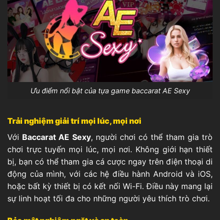
Ưu điểm nổi bật của tựa game baccarat AE Sexy
Trải nghiệm giải trí mọi lúc, mọi nơi
Với
Baccarat AE Sexy
, người chơi có thể tham gia trò
chơi trực tuyến mọi lúc, mọi nơi. Không giới hạn thiết
bị, bạn có thể tham gia cá cược ngay trên điện thoại di
động của mình, với các hệ điều hành Android và iOS,
hoặc bất kỳ thiết bị có kết nối Wi-Fi. Điều này mang lại
sự linh hoạt tối đa cho những người yêu thích trò chơi.