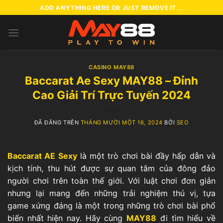
Chuyển
ADD ANYTHING HERE OR JUST REMOVE IT...
đến
nội
dung
CASINO MAY88
Baccarat Ae Sexy MAY88 – Đỉnh
Cao Giải Trí Trực Tuyến 2024
ĐÃ ĐĂNG TRÊN
THÁNG MƯỜI MỘT 16, 2024
BỞI
SEO
Baccarat AE Sexy
là một trò chơi bài đầy hấp dẫn và
kịch tính, thu hút được sự quan tâm của đông đảo
người chơi trên toàn thế giới. Với luật chơi đơn giản
nhưng lại mang đến những trải nghiệm thú vị, tựa
game xứng đáng là một trong những trò chơi bài phổ
biến nhất hiện nay. Hãy cùng
MAY88
đi tìm hiểu về