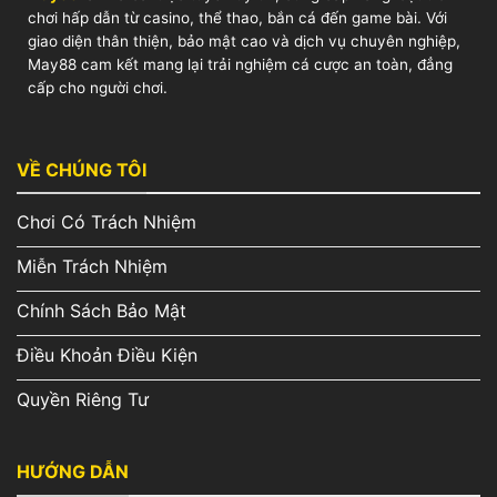
chơi hấp dẫn từ casino, thể thao, bắn cá đến game bài. Với
giao diện thân thiện, bảo mật cao và dịch vụ chuyên nghiệp,
May88 cam kết mang lại trải nghiệm cá cược an toàn, đẳng
cấp cho người chơi.
VỀ CHÚNG TÔI
Chơi Có Trách Nhiệm
Miễn Trách Nhiệm
Chính Sách Bảo Mật
Điều Khoản Điều Kiện
Quyền Riêng Tư
HƯỚNG DẪN