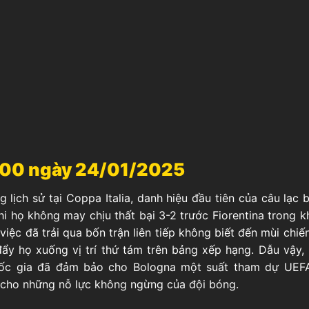
h00 ngày 24/01/2025
lịch sử tại Coppa Italia, danh hiệu đầu tiên của câu lạc 
hi họ không may chịu thất bại 3-2 trước Fiorentina trong 
việc đã trải qua bốn trận liên tiếp không biết đến mùi chiế
 đẩy họ xuống vị trí thứ tám trên bảng xếp hạng. Dẫu vậy,
Quốc gia đã đảm bảo cho Bologna một suất tham dự UEF
 cho những nỗ lực không ngừng của đội bóng.