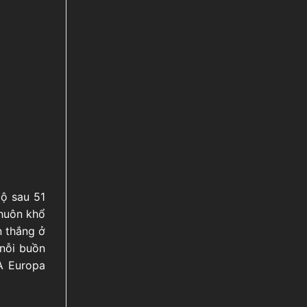
bộ sau 51
khuôn khổ
n thắng ở
 nỗi buồn
A Europa