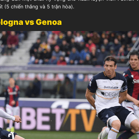
 (5 chiến thắng và 5 trận hòa).
ologna vs Genoa