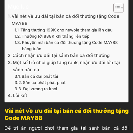
Mục lục
Vài nét về ưu đãi tại bắn cá đổi thưởng tặng Code
MAY88
Tặng thưởng 199K cho newbie tham gia lần đầu
Thưởng tới 888K khi thắng liên tiếp
Khuyến mãi bắn cá đổi thưởng tặng Code MAY88
hàng tuần
Cách nhận ưu đãi tại sảnh bắn cá đổi thưởng
Một số trò chơi giúp tăng rank, nhận ưu đãi lớn tại
sảnh bắn cá
Bắn cá đại phát tài
Săn cá phát phát phát
Đại vương ra khơi
Lời kết
Vài nét về ưu đãi tại bắn cá đổi thưởng tặng
Code MAY88
Để tri ân người chơi tham gia tại sảnh bắn cá đổi