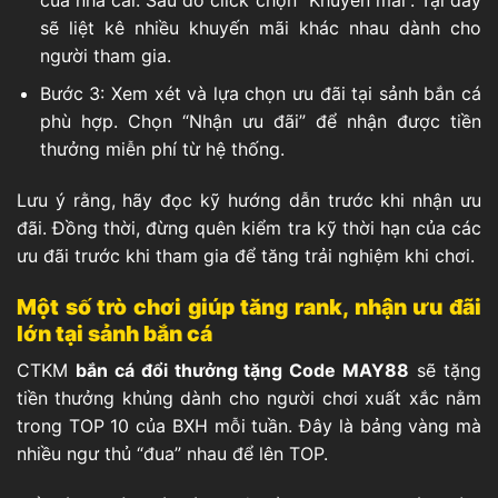
sẽ liệt kê nhiều khuyến mãi khác nhau dành cho
người tham gia.
Bước 3: Xem xét và lựa chọn ưu đãi tại sảnh bắn cá
phù hợp. Chọn “Nhận ưu đãi” để nhận được tiền
thưởng miễn phí từ hệ thống.
Lưu ý rằng, hãy đọc kỹ hướng dẫn trước khi nhận ưu
đãi. Đồng thời, đừng quên kiểm tra kỹ thời hạn của các
ưu đãi trước khi tham gia để tăng trải nghiệm khi chơi.
Một số trò chơi giúp tăng rank, nhận ưu đãi
lớn tại sảnh bắn cá
CTKM
bắn cá đổi thưởng tặng Code MAY88
sẽ tặng
tiền thưởng khủng dành cho người chơi xuất xắc nằm
trong TOP 10 của BXH mỗi tuần. Đây là bảng vàng mà
nhiều ngư thủ “đua” nhau để lên TOP.