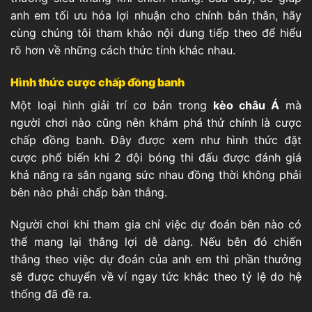
anh em tối ưu hóa lợi nhuận cho chính bản thân, hãy
cùng chúng tôi tham khảo nội dung tiếp theo để hiểu
rõ hơn về những cách thức tính khác nhau.
Hình thức cược chấp đồng banh
Một loại hình giải trí cơ bản trong
kèo châu Á
mà
người chơi nào cũng nên khám phá thử chính là cược
chấp đồng banh. Đây được xem như hình thức đặt
cược phổ biến khi 2 đội bóng thi đấu được đánh giá
khả năng ra sân ngang sức nhau đồng thời không phải
bên nào phải chấp bàn thắng.
Người chơi khi tham gia chỉ việc dự đoán bên nào có
thể mang lại thắng lợi dễ dàng. Nếu bên đó chiến
thắng theo việc dự đoán của anh em thì phần thưởng
sẽ được chuyển về ví ngay tức khắc theo tỷ lệ do hệ
thống đã đề ra.