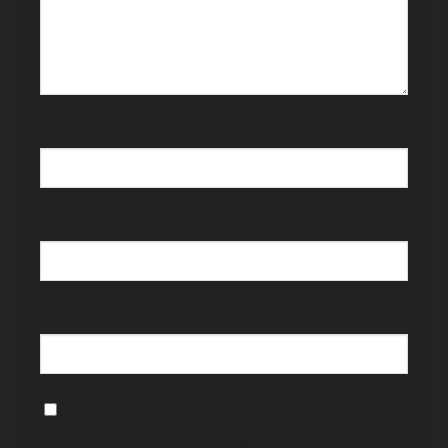
Tên
*
Email
*
Trang web
Lưu tên của tôi, email, và trang web trong trình
duyệt này cho lần bình luận kế tiếp của tôi.