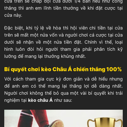
cửa trên sẽ chấp đội cửa dưới 1/4 bàn nếu như cồng
thắng thì anh em lĩnh tiền thưởng về khi đặt cược tại
cửa này.
Đặc biệt, khi tỷ lệ về hòa thì hội viên chi tiền tại cửa
trên sẽ mất một nửa vốn và người chơi cá cược tại cửa
dưới sẽ nhận về một nửa tiền đặt. Chính vì thế, loại
hình luôn đòi hỏi người tham gia phải phân tích kỹ
lưỡng để mang lại thưởng khủng nhất.
Bí quyết chơi kèo Châu Á chiến thắng 100%
Với cách tham gia cực kỳ đơn giản và dễ hiểu nhưng
để anh em có thể mang lại thắng lợi dễ dàng nhất.
Người chơi không thể bỏ qua một vài bí quyết khi trải
nghiệm tại
kèo châu Á
như sau: