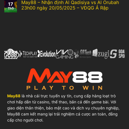
May88 – Nhận định Al Qadisiya vs Al Orubah
17
23h00 ngày 20/05/2025 – VĐQG Ả Rập
Th5
May88
là nhà cái trực tuyến uy tín, cung cấp hàng loạt trò
chơi hấp dẫn từ casino, thể thao, bắn cá đến game bài. Với
giao diện thân thiện, bảo mật cao và dịch vụ chuyên nghiệp,
May88 cam kết mang lại trải nghiệm cá cược an toàn, đẳng
cấp cho người chơi.