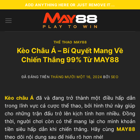
Chuyển
ADD ANYTHING HERE OR JUST REMOVE IT...
đến
nội
dung
THỂ THAO MAY88
Kèo Châu Á – Bí Quyết Mang Về
Chiến Thắng 99% Từ MAY88
ĐÃ ĐĂNG TRÊN
THÁNG MƯỜI MỘT 16, 2024
BỞI
SEO
Kèo châu Á
đã và đang trở thành một điều hấp dẫn
trong lĩnh vực cá cược thể thao, bởi hình thứ này giúp
cho những trận đấu trở lên kịch tính hơn nhiều. Đồng
thời, người chơi còn có thể mang lại cho mình khoản
tiền siêu hấp dẫn khi chiến thắng. Hãy cùng
MAY88
theo dõi nội dung sau để hiểu rõ hơn nhé!