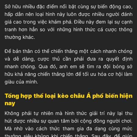
Sở hữu nhiều đặc điểm nổi bật cùng sự biến động cao,
hấp dẫn nên loại hình này luôn được nhiều người đánh
giá cao trong việc khám phá. Điều này đem lại sự cạnh
tranh hơn hẳn so với những hình thức cá cược thông
thường khác.
Để bản thân có thể chiến thắng một cách nhanh chóng
và dễ dàng, cược thủ cần phải đưa ra quyết định
nhanh chóng. Qua đó, anh em sẽ tìm ra đội bóng sở
hữu khả năng chiến thắng lớn để tối ưu hóa cơ hội làm
giàu của mình.
Tổng hợp thể loại kèo châu Á phổ biến hiện
nay
Không phải tự nhiên mà hình thức giải trí này lại thu
hút được nhiều sự quan tâm bởi cộng đồng người chơi.
Mà nhờ vào cách thức tham gia đa dạng cùng mức
thưởng siêu khủng khi chiến thắng. Sau đây, để giúp