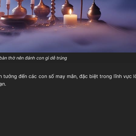
àn thờ nên đánh con gì dễ trúng
n tưởng đến các con số may mắn, đặc biệt trong lĩnh vực l
ạn.