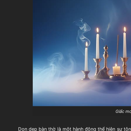
Giấc mơ
Dọn dẹp bàn thờ là một hành động thể hiện sự tôn 