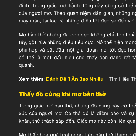
đình. Trong giấc mơ, hành động này cũng có thể 
của người mơ. Theo quan niệm dân gian, những n
may mắn, tài lộc và những điều tốt đẹp sẽ đến với
Mơ bàn thờ nhưng đa dọn dẹp không chỉ đơn thuần 
tẩy, gột rửa những điều tiêu cực. Nó thể hiện mo
phù hợp và bắt đầu một giai đoạn mới tốt đẹp hơn
có thể là một dấu hiệu cho thấy bạn đang rất 
quanh.
Xem thêm
:
Đánh Đề 1 Ăn Bao Nhiêu
– Tìm Hiểu T
Thấy đồ cúng khi mơ bàn thờ
Trong giấc mơ bàn thờ, những đồ cúng này có thể
xúc của người mơ. Có thể đó là điềm báo về sự 
khăn, thử thách sắp đến. Giấc mơ này còn liên quan
Mơ thấy hoa quả tươi ngon trên bàn thờ thường đ