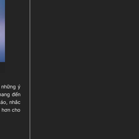
 những ý
 mang đến
báo, nhắc
t hơn cho