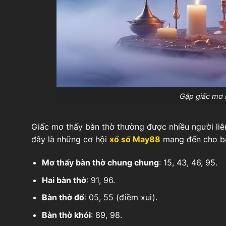
Gặp giấc mơ b
Giấc mơ thấy bàn thờ thường được nhiều người liê
đây là những cơ hội
xổ số May88
mang đến cho b
Mơ thấy bàn thờ chung chung
: 15, 43, 46, 95.
Hai bàn thờ
: 91, 96.
Bàn thờ đổ
: 05, 55 (điềm xui).
Bàn thờ khói
: 89, 98.