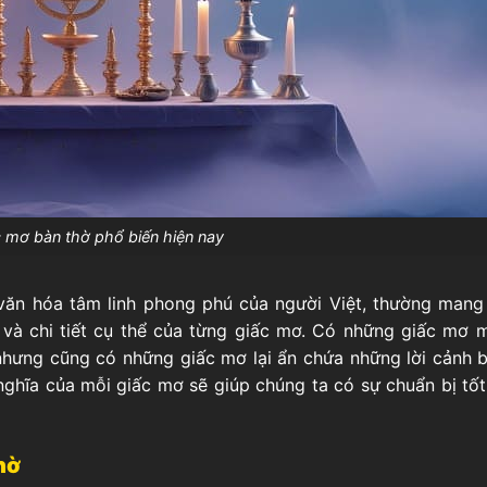
 mơ bàn thờ phổ biến hiện nay
văn hóa tâm linh phong phú của người Việt, thường mang
 và chi tiết cụ thể của từng giấc mơ. Có những giấc mơ
nhưng cũng có những giấc mơ lại ẩn chứa những lời cảnh 
 nghĩa của mỗi giấc mơ sẽ giúp chúng ta có sự chuẩn bị tố
hờ