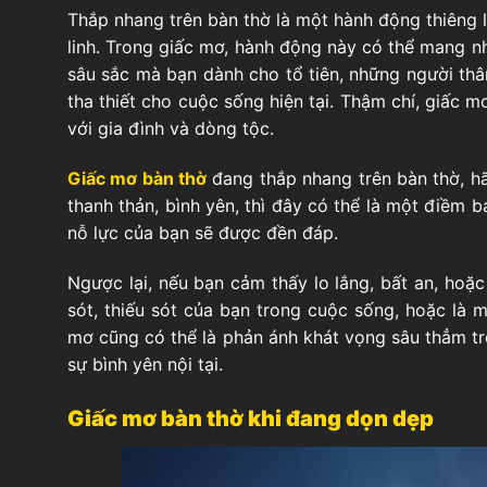
Thắp nhang trên bàn thờ là một hành động thiêng liê
linh. Trong giấc mơ, hành động này có thể mang nh
sâu sắc mà bạn dành cho tổ tiên, những người thâ
tha thiết cho cuộc sống hiện tại. Thậm chí, giấc 
với gia đình và dòng tộc.
Giấc mơ bàn thờ
đang thắp nhang trên bàn thờ, h
thanh thản, bình yên, thì đây có thể là một điềm 
nỗ lực của bạn sẽ được đền đáp.
Ngược lại, nếu bạn cảm thấy lo lắng, bất an, hoặc
sót, thiếu sót của bạn trong cuộc sống, hoặc là 
mơ cũng có thể là phản ánh khát vọng sâu thẳm tr
sự bình yên nội tại.
Giấc mơ bàn thờ khi đang dọn dẹp