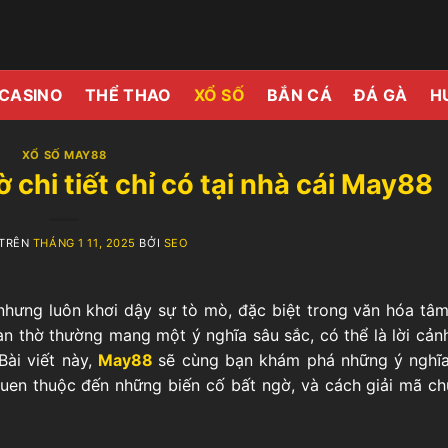
CASINO
THỂ THAO
XỔ SỐ
BẮN CÁ
ĐÁ GÀ
H
XỔ SỐ MAY88
 chi tiết chỉ có tại nhà cái May88
 TRÊN
THÁNG 1 11, 2025
BỞI
SEO
hưng luôn khơi dậy sự tò mò, đặc biệt trong văn hóa tâm
àn thờ thường mang một ý nghĩa sâu sắc, có thể là lời cảnh
Bài viết này,
May88
sẽ cùng bạn khám phá những ý nghĩa
uen thuộc đến những biến cố bất ngờ, và cách giải mã c