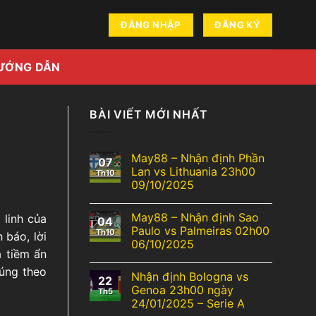
ĐĂNG NHẬP
ĐĂNG KÝ
ƯỚNG DẪN
BÀI VIẾT MỚI NHẤT
May88 – Nhận định Phần
07
Lan vs Lithuania 23h00
Th10
09/10/2025
May88 – Nhận định Sao
 linh của
04
Paulo vs Palmeiras 02h00
Th10
 báo, lời
06/10/2025
 tiềm ẩn
húng theo
Nhận định Bologna vs
22
Genoa 23h00 ngày
Th5
24/01/2025 – Serie A