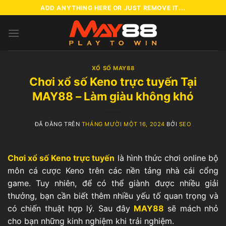
Chuyển
ADD ANYTHING HERE OR JUST REMOVE IT...
đến
nội
dung
XỔ SỐ MAY88
Chơi xổ số Keno trực tuyến Tại
MAY88 – Làm giàu không khó
ĐÃ ĐĂNG TRÊN
THÁNG MƯỜI MỘT 16, 2024
BỞI
SEO
Chơi xổ số Keno trực tuyến
là hình thức chơi online bộ
môn cá cược Keno trên các nền tảng nhà cái cổng
game. Tuy nhiên, để có thể giành được nhiều giải
thưởng, bạn cần biết thêm nhiều yếu tố quan trọng và
có chiến thuật hợp lý. Sau đây
MAY88
sẽ mách nhỏ
cho bạn những kinh nghiệm khi trải nghiệm.