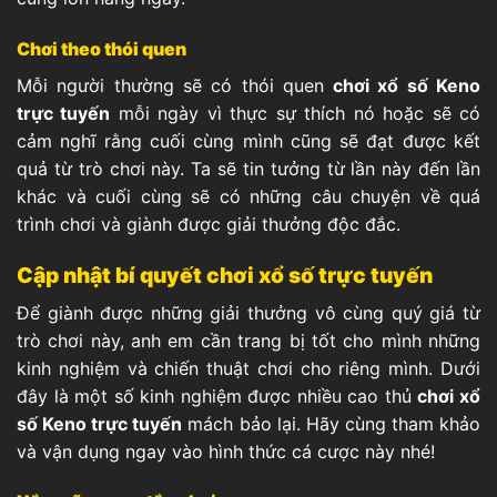
Chơi theo thói quen
Mỗi người thường sẽ có thói quen
chơi xổ số Keno
trực tuyến
mỗi ngày vì thực sự thích nó hoặc sẽ có
cảm nghĩ rằng cuối cùng mình cũng sẽ đạt được kết
quả từ trò chơi này. Ta sẽ tin tưởng từ lần này đến lần
khác và cuối cùng sẽ có những câu chuyện về quá
trình chơi và giành được giải thưởng độc đắc.
Cập nhật bí quyết chơi xổ số trực tuyến
Để giành được những giải thưởng vô cùng quý giá từ
trò chơi này, anh em cần trang bị tốt cho mình những
kinh nghiệm và chiến thuật chơi cho riêng mình. Dưới
đây là một số kinh nghiệm được nhiều cao thủ
chơi xổ
số Keno trực tuyến
mách bảo lại. Hãy cùng tham khảo
và vận dụng ngay vào hình thức cá cược này nhé!