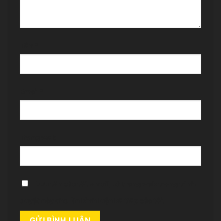
Tên
*
Email
*
Trang web
Lưu tên của tôi, email, và trang web trong trình
duyệt này cho lần bình luận kế tiếp của tôi.