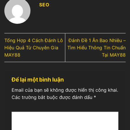
SEO
Tổng Hợp 4 Cách Đánh Lô
Đánh Đề 1 Ăn Bao Nhiêu –
Hiệu Quả Từ Chuyên Gia
Tìm Hiểu Thông Tin Chuẩn
MAY88
Tại MAY88
Để lại một bình luận
Email của bạn sẽ không được hiển thị công khai.
Các trường bắt buộc được đánh dấu
*
Bình luận
*