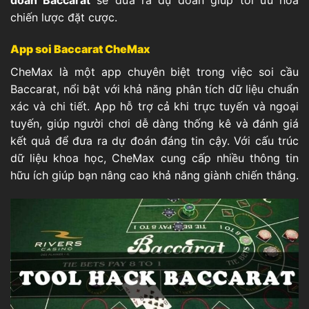
đoán Baccarat
sẽ đưa ra dự đoán giúp tối ưu hóa
chiến lược đặt cược.
App soi Baccarat CheMax
CheMax là một app chuyên biệt trong việc soi cầu
Baccarat, nổi bật với khả năng phân tích dữ liệu chuẩn
xác và chi tiết. App hỗ trợ cả khi trực tuyến và ngoại
tuyến, giúp người chơi dễ dàng thống kê và đánh giá
kết quả để đưa ra dự đoán đáng tin cậy. Với cấu trúc
dữ liệu khoa học, CheMax cung cấp nhiều thông tin
hữu ích giúp bạn nâng cao khả năng giành chiến thắng.