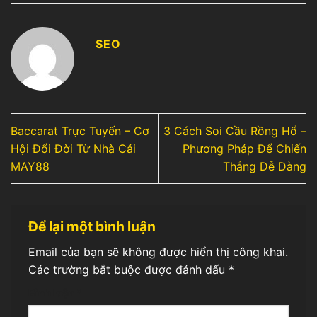
SEO
Baccarat Trực Tuyến – Cơ
3 Cách Soi Cầu Rồng Hổ –
Hội Đổi Đời Từ Nhà Cái
Phương Pháp Để Chiến
MAY88
Thắng Dễ Dàng
Để lại một bình luận
Email của bạn sẽ không được hiển thị công khai.
Các trường bắt buộc được đánh dấu
*
Bình luận
*