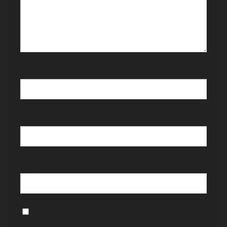
Tên
*
Email
*
Trang web
Lưu tên của tôi, email, và trang web trong trình