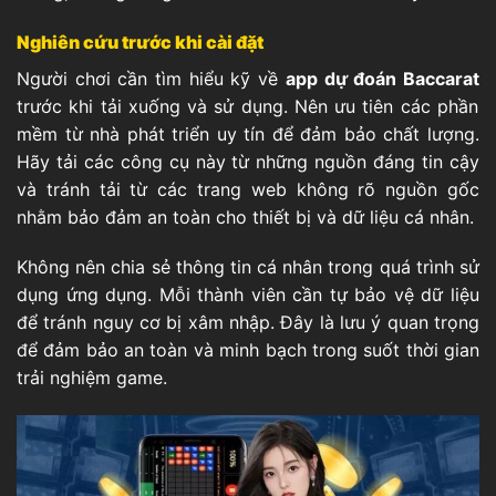
Nghiên cứu trước khi cài đặt
Người chơi cần tìm hiểu kỹ về
app dự đoán Baccarat
trước khi tải xuống và sử dụng. Nên ưu tiên các phần
mềm từ nhà phát triển uy tín để đảm bảo chất lượng.
Hãy tải các công cụ này từ những nguồn đáng tin cậy
và tránh tải từ các trang web không rõ nguồn gốc
nhằm bảo đảm an toàn cho thiết bị và dữ liệu cá nhân.
Không nên chia sẻ thông tin cá nhân trong quá trình sử
dụng ứng dụng. Mỗi thành viên cần tự bảo vệ dữ liệu
để tránh nguy cơ bị xâm nhập. Đây là lưu ý quan trọng
để đảm bảo an toàn và minh bạch trong suốt thời gian
trải nghiệm game.