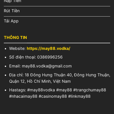
Nạp Tiền
Rút Tiền
Tải App
THÔNG TIN
Website:
https://may88.vodka/
Số điện thoại: 0386996256
Email:
may88.vodka@gmail.com
Địa chỉ: 18 Đông Hưng Thuận 40, Đông Hưng Thuận,
Quận 12, Hồ Chí Minh, Việt Nam
Hastags: #may88vodka #may88 #trangchumay88
#nhacaimay88 #casinomay88 #linkmay88