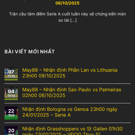
06/10/2025
Trận cầu tâm điểm Serie A cuối tuần này sẽ chứng kiến màn
so tài [...]
BÀI VIẾT MỚI NHẤT
May88 – Nhận định Phần Lan vs Lithuania
07
23h00 09/10/2025
Th10
May88 – Nhận định Sao Paulo vs Palmeiras
04
02h00 06/10/2025
Th10
Nhận định Bologna vs Genoa 23h00 ngày
22
24/01/2025 – Serie A
Th5
Nhận định Grasshoppers vs St Gallen 01h30
20
ngày 23/01/2025 – VĐQG Thụy Sĩ