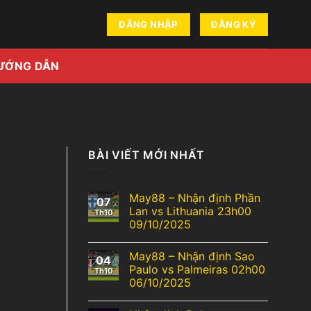
ĐĂNG NHẬP
ĐĂNG KÝ
ƯỚNG DẪN
BÀI VIẾT MỚI NHẤT
May88 – Nhận định Phần
07
Lan vs Lithuania 23h00
Th10
09/10/2025
May88 – Nhận định Sao
04
Paulo vs Palmeiras 02h00
Th10
06/10/2025