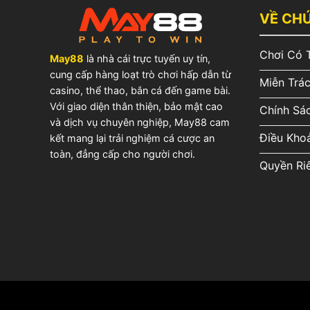
VỀ CHÚ
Chơi Có 
May88
là nhà cái trực tuyến uy tín,
cung cấp hàng loạt trò chơi hấp dẫn từ
Miễn Trá
casino, thể thao, bắn cá đến game bài.
Với giao diện thân thiện, bảo mật cao
Chính Sá
và dịch vụ chuyên nghiệp, May88 cam
Điều Khoả
kết mang lại trải nghiệm cá cược an
toàn, đẳng cấp cho người chơi.
Quyền Ri