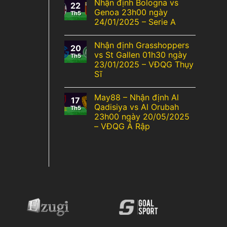
Nhận định Bologna vs
22
Genoa 23h00 ngày
Th5
24/01/2025 – Serie A
Nhận định Grasshoppers
20
vs St Gallen 01h30 ngày
Th5
23/01/2025 – VĐQG Thụy
Sĩ
May88 – Nhận định Al
17
Qadisiya vs Al Orubah
Th5
23h00 ngày 20/05/2025
– VĐQG Ả Rập